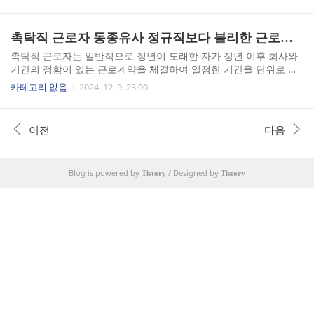
적으로 조직의 운영과 관련된 필요에 따라 이루어
0,030원으로 인상됩닏. 이를 월급으로 환산하면
지며, 직원의 업무 수행 능력이나 태도와는 직접적
2,096,270원 (1 주 40시간 근무, 월 소정근로 209
인 연관이 없을 수도 있습니다.그리고 징계는 직원
촉탁직 근로자 동종유사 정규직보다 불리한 근로조건 차별적 처우여부
시간 기준) 입니다. 이는 전년도 ..
이 규정을 위반하거나 비위행위를 저질렀을 때 부
과되는 처벌입니다. 징계는 직원의 행동에 대한 직
촉탁직 근로자는 일반적으로 정년이 도래한 자가 정년 이후 회사와
접적인 결과로, 경고, 감봉, 정직, 해고 등의 형태로
기간의 정함이 있는 근로계약을 체결하여 일정한 기간을 단위로 재
나타납니다. 징계는 직원의 행동을 교정하고, 조직
고용되어 근무하는 경우를 의미합니다. 촉탁직 근로자에게 동종, 유
카테고리 없음
2024. 12. 9. 23:00
의 규율을 유지하기 위한 목적을 가지고 있습니다.
사 정규직 근로자보다 불리한 근로조건을 설정한다면 차별의 문제
인사처분과 징계의 차이점은 그 목적과 적용 기준
가 발생할 수 있습니다. 촉탁 재고용 시 불리한 근로조건 설정을 '차
이지만, 인사처분이 징계로 볼 수 있는 경우에 대해
별적 처우로 보는 경우'와 '차별적 처우로 보지 않는 경우'를 나누어
이전
다음
알아보보록 하겠습니다. ■ 인사처분을 징계로
서 알아보도록 하겠습니다. ■ 촉탁직 근로자 동종, 유사 정규직보다
볼 수 있는 경우..
불리한 근로조건을 '차별로 보는 경우' 1. 기간제 및 단시간 근로자
보호 등에 관한 법률(이하 기간제법) 제8조 위반 여부촉탁직 근로자
Blog is powered by
/ Designed by
는 기간제 근로자에 포함되는 개념입니다. 만약 촉탁직 근로자가 정
Tistory
Tistory
규직과 동종 혹은 유사한 업무를 종사하고 있음에도..