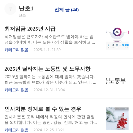
난초1
전체 글 (44)
난초
최저임금 2025년 시급
최저임금은 근로자가 최소한으로 받아야 하는 임
금을 의미하며, 이는 노동자의 생활을 보장하고 경
제적 불평등을 줄이기 위한 중요한 제도입니다. 최
카테고리 없음
2025. 1. 1. 21:39
저임금이 정해지면, 많은 근로자들이 그 기준에 따
라 임금을 받게 되므로, 사회 전반에 걸쳐 큰 영향
을 미칩니다. 최저임금 제도는 1953년에 근로기준
2025년 달라지는 노동법 및 노무사항
법을 제정하면서 제34조와 제35조에 최저임금제
의 실시 근거를 두었으나, 당시 우리 경제가 최저임
2025년 달라지는 노동법에 대해 알아보겠습니다.
금제를 수용하기 어렵다는 판단에 따라 이 규정을
최근 노동법의 변화가 많은 이슈가 되고 있는데, 특
운용하지 않았습니다. 저임금의 제도적인 해소와
히 최저임금 인상과 육아휴직 관련 법령이 주목받
카테고리 없음
2024. 12. 31. 13:04
근로자에 대하여 일정한 수준 이상의 안정된 생활
고 있습니다.2025년부터 시행되는 노동법의 변화
을 보장해 주기 위하여 최저임금제의 도입이 불가
는 근로자와 기업 모두에게 큰 영향을 미칠 것으로
피해졌고, 우리 경제도 이 제도를 충분히 수용할 수
예상됩니다. 특히 최저임금 인상, 육아휴직 기간
인사처분 징계로 볼 수 있는 경우
있는 수준에 도달하였다고 판단 1986년 12월 31일
연장, 임금체불 관련 법령 강화 등이 주요 내용입니
최저임금법을 제정.공포하고..
다. 이러한 변화는 근로자의 권익을 보호하고, 보
인사처분은 조직 내에서 직원의 인사에 관한 결정
다 나은 근로 환경을 조성하기 위한 노력의 일환으
을 의미합니다. 이는 승진, 강등, 전보, 해고 등 다
로 볼 수 있습니다. ■ 최저임금 시급 10,030원으
양한 형태로 나타날 수 있습니다. 인사처분은 일반
카테고리 없음
2024. 12. 25. 13:21
로 인상 2025년 1월 1일부터 최저임금이 시간당 1