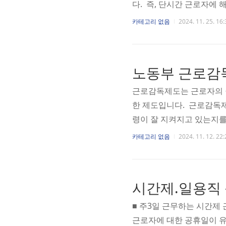
다. 즉, 단시간 근로자에
간에 비하여 짧아야 하며,
카테고리 없음
2024. 11. 25. 16:
은 사업장 내에 통상 근로
예를 들면 1일 5시간을 
을 근무한다면 5시간을 근
노동부 근로감
모든 근로자가 1일 5시간
습..
근로감독제도는 근로자의 
한 제도입니다. 근로감독
령이 잘 지켜지고 있는지를
공정한 근로 환경을 조성하
카테고리 없음
2024. 11. 12. 22:
종류, 절차 등에 대해서 
류 1. 근로감독제도의 개
령, 제동등 잘 준수하고 
를 교부유무, 임금체불이 
종류 ..
■ 주3일 근무하는 시간제
근로자에 대한 공휴일이 유