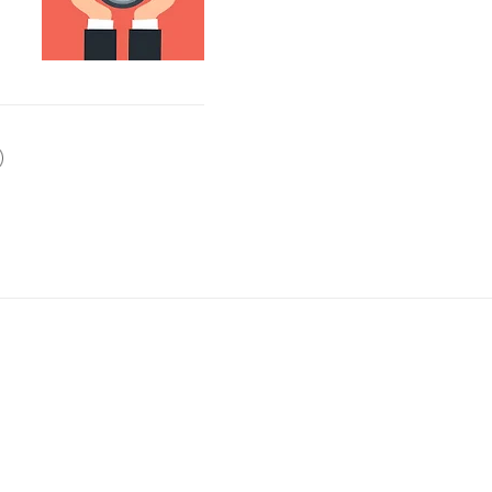
입
수
휴