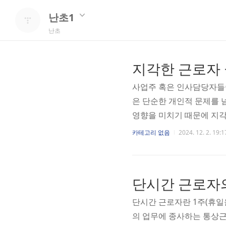
난초1
난초
지각한 근로자
사업주 혹은 인사담당자들
은 단순한 개인적 문제를 
영향을 미치기 때문에 지각
아보도록 하겠습니다. ■ 
카테고리 없음
2024. 12. 2. 19:1
게 임금 전액을 지급해야 
는 임금 지급에 대한 의무
를 제공하지 못한 시간만큼만
단시간 근로자
단시간 근로자란 1주(휴일
의 업무에 종사하는 통상