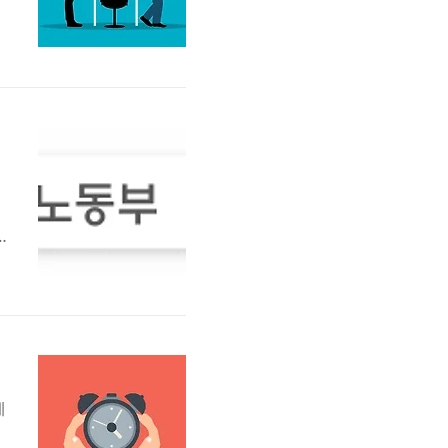
없
,
종
서
도
제