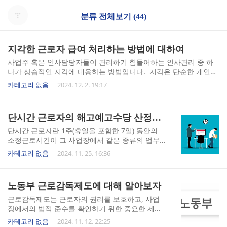
분류 전체보기 (44)
지각한 근로자 급여 처리하는 방법에 대하여
사업주 혹은 인사담당자들이 관리하기 힘들어하는 인사관리 중 하
나가 상습적인 지각에 대응하는 방법입니다. 지각은 단순한 개인적
문제를 넘어서 다른 근로자들의 사기를 저하시키는 것은 물론 조직
카테고리 없음
2024. 12. 2. 19:17
분위기를 저해하고 생산성에도 영향을 미치기 때문에 지각에 대한
관리는 매우 중요합니다.지각한 근로자의 급여를 어떻게 처리할 것
인가에 대해 알아보도록 하겠습니다. ■ 지각한 시간에 대한 급여 차
단시간 근로자의 해고예고수당 산정방법
감이 가능할까요? 근로기준법 제42조에 의거 사업주는 근로자에게
임금 전액을 지급해야 하는 것이 원칙입니다. 다만, 무노동 무임금
단시간 근로자란 1주(휴일을 포함한 7일) 동안의
원칙에 따라 근로를 제공하지 않은 근로자에게는 임금 지급에 대한
소정근로시간이 그 사업장에서 같은 종류의 업무
의무가 없습니다. 즉, 근로자가 지각으로 사전에 정해진 근로시간을
에 종사하는 통상근로자의 1주일 동안의 소정근로
카테고리 없음
2024. 11. 25. 16:36
채우지 못했다면 실제 근로를 제공하지 못한 시간만큼만 급여에서 ..
시간에 비해 짧은 근로자를 말합니다. 즉, 단시간
근로자에 해당하기 위해서는 근로시간이 통상근로
자의 1주간의 소정근로시간에 비하여 짧아야 하며,
노동부 근로감독제도에 대해 알아보자
통상 근로자와 같은 업무에 종사해야 합니다.단시
간 근로자는 같은 사업장 내에 통상 근로자가 있음
근로감독제도는 근로자의 권리를 보호하고, 사업
을 전제로 성립하는 상대적 개념이라고 할 수 있습
장에서의 법적 준수를 확인하기 위한 중요한 제도
니다. 예를 들면 1일 5시간을 근무하는 근로자가
입니다. 근로감독제도는 고용노동부에서 시행하
카테고리 없음
2024. 11. 12. 22:25
속한 업무를 맡은 대부분의 근로자가 1일 8시간을