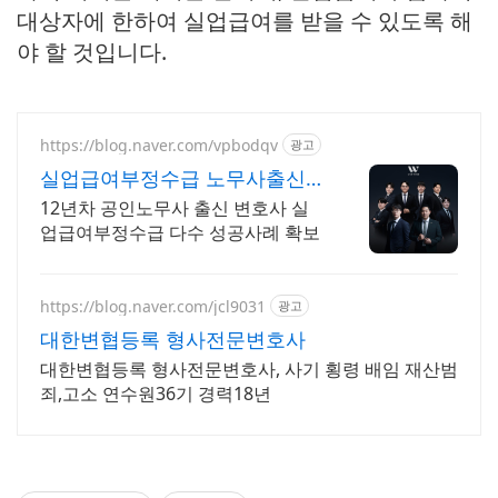
대상자에 한하여 실업급여를 받을 수 있도록 해
야 할 것입니다.
https://blog.naver.com/vpbodqv
광고
실업급여부정수급 노무사출신
변호사 직접상담 무혐의 무죄
12년차 공인노무사 출신 변호사 실
업급여부정수급 다수 성공사례 확보
https://blog.naver.com/jcl9031
광고
대한변협등록 형사전문변호사
대한변협등록 형사전문변호사, 사기 횡령 배임 재산범
죄,고소 연수원36기 경력18년