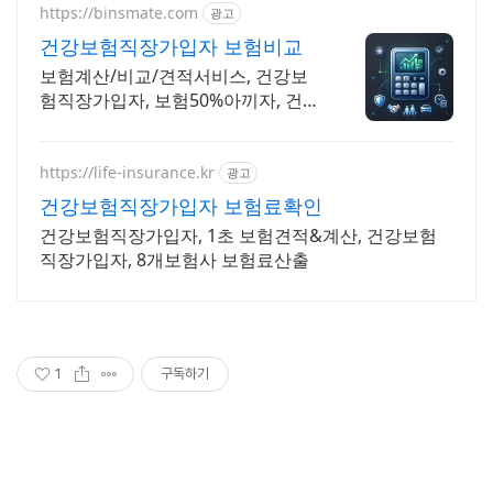
https://binsmate.com
광고
건강보험직장가입자 보험비교
보험계산/비교/견적서비스, 건강보
험직장가입자, 보험50%아끼자, 건강
보험직장가입자 알뜰살뜰 가성비 보
험 찾기, 보험 가입의 시작은 내보험
료계산이 먼저!
https://life-insurance.kr
광고
건강보험직장가입자 보험료확인
건강보험직장가입자, 1초 보험견적&계산, 건강보험
직장가입자, 8개보험사 보험료산출
1
구독하기